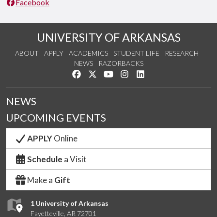
Facebook
UNIVERSITY OF ARKANSAS
ABOUT
APPLY
ACADEMICS
STUDENT LIFE
RESEARCH
NEWS
RAZORBACKS
Like us on Facebook
Follow us on Twitter
Watch us on YouTube
See us on Instagram
Connect with us on Link
NEWS
UPCOMING EVENTS
APPLY
Online
Schedule
a Visit
Make a
Gift
1 University of Arkansas
Fayetteville, AR 72701